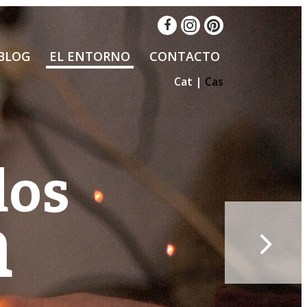
BLOG
EL ENTORNO
CONTACTO
Cat
Cas
dos
a