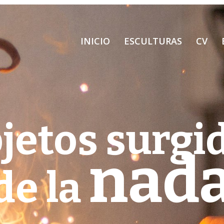
INICIO
ESCULTURAS
CV
jetos surgi
nad
de la